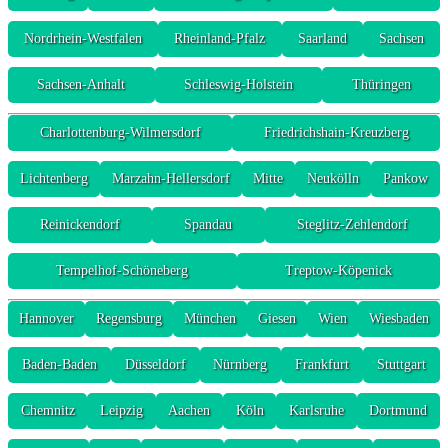
Nordrhein-Westfalen
Rheinland-Pfalz
Saarland
Sachsen
Sachsen-Anhalt
Schleswig-Holstein
Thüringen
Charlottenburg-Wilmersdorf
Friedrichshain-Kreuzberg
Lichtenberg
Marzahn-Hellersdorf
Mitte
Neukölln
Pankow
Reinickendorf
Spandau
Steglitz-Zehlendorf
Tempelhof-Schöneberg
Treptow-Köpenick
Hannover
Regensburg
München
Giesen
Wien
Wiesbaden
Baden-Baden
Düsseldorf
Nürnberg
Frankfurt
Stuttgart
Chemnitz
Leipzig
Aachen
Köln
Karlsruhe
Dortmund