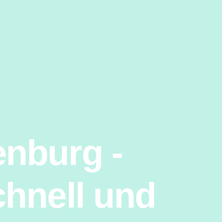
nburg -
chnell und