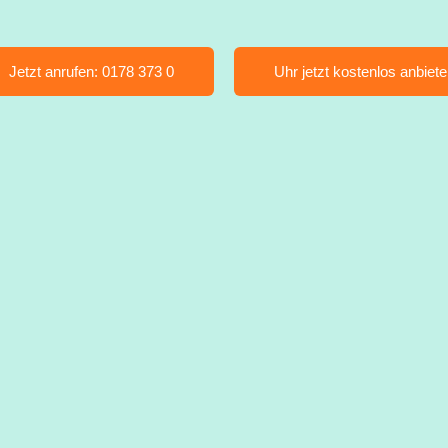
Jetzt anrufen: 0178 373 0
Uhr jetzt kostenlos anbiet